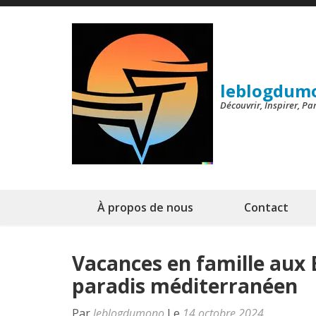
Aller
au
contenu
(Pressez
leblogdum
Entrée)
Découvrir, Inspirer, P
À propos de nous
Contact
Vacances en famille aux 
paradis méditerranéen
Par
leblogdumono
Le
14 octobre 2024