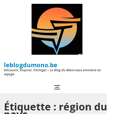
Aller
au
contenu
(Pressez
Entrée)
leblogdumono.be
Découvrir, Inspirer, Partager – Le Blog du Mono vous emmène en
voyage.
Étiquette :
région du