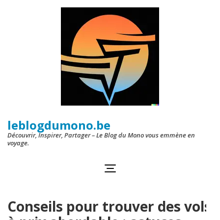
Aller
au
contenu
(Pressez
Entrée)
leblogdumono.be
Découvrir, Inspirer, Partager – Le Blog du Mono vous emmène en
voyage.
Conseils pour trouver des vols