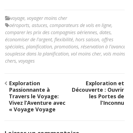
voyage
,
voyager moins cher
aéroports
,
astuces
,
comparateurs de vols en ligne
,
comparer les prix des compagnies aériennes
,
dates
,
économiser de l'argent
,
flexibilité
,
hors saison
,
offres
spéciales
,
planification
,
promotions
,
réservation à l'avance
,
souplesse dans la planification
,
vol moins cher
,
vols moins
chers
,
voyages
Navigation
Exploration
Exploration et
de
Passionnante à
Découverte : Ouvrir
l’article
Travers le Voyage:
les Portes de
Vivez l’Aventure avec
l’Inconnu
« Voyage Voyage