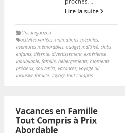
proches. …
Lire la suite
Uncategorized
activités variées
,
animations spéciales
,
aventures mémorables
,
budget maîtrisé
,
clubs
enfants
,
détente
,
divertissement
,
expérience
inoubliable
,
famille
,
hébergements
,
moments
précieux
,
souvenirs
,
vacances
,
voyage all
inclusive famille
,
voyage tout compris
Vacances en Famille
Tout Compris à Prix
Abordable