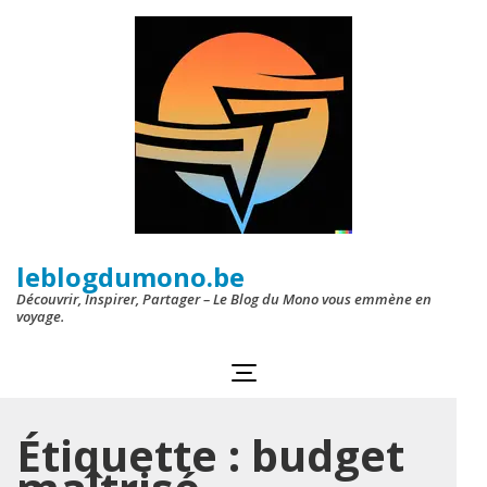
Aller
au
contenu
(Pressez
Entrée)
leblogdumono.be
Découvrir, Inspirer, Partager – Le Blog du Mono vous emmène en
voyage.
Étiquette :
budget