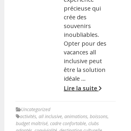
précieuse qui
crée des
souvenirs
inoubliables.
Opter pour des
vacances all
inclusive peut
être la solution
idéale …
Lire la suite
Uncategorized
activités
,
all inclusive
,
animations
,
boissons
,
budget maîtrisé
,
cadre confortable
,
clubs
adaptés
,
convivialité
,
destination culturelle
,