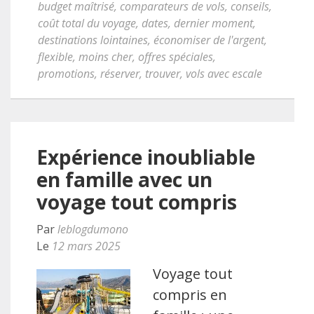
budget maîtrisé
,
comparateurs de vols
,
conseils
,
coût total du voyage
,
dates
,
dernier moment
,
destinations lointaines
,
économiser de l'argent
,
flexible
,
moins cher
,
offres spéciales
,
promotions
,
réserver
,
trouver
,
vols avec escale
Expérience inoubliable
en famille avec un
voyage tout compris
Par
leblogdumono
Le
12 mars 2025
Voyage tout
compris en