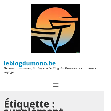
Aller
au
contenu
(Pressez
Entrée)
leblogdumono.be
Découvrir, Inspirer, Partager – Le Blog du Mono vous emmène en
voyage.
Étiquette :