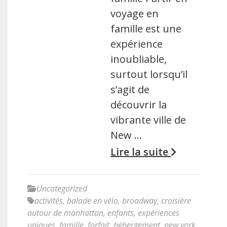
voyage en
famille est une
expérience
inoubliable,
surtout lorsqu’il
s’agit de
découvrir la
vibrante ville de
New …
Lire la suite
Uncategorized
activités
,
balade en vélo
,
broadway
,
croisière
autour de manhattan
,
enfants
,
expériences
uniques
,
famille
,
forfait
,
hébergement
,
new york
,