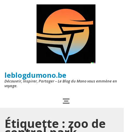
Aller
au
contenu
(Pressez
Entrée)
leblogdumono.be
Découvrir, Inspirer, Partager – Le Blog du Mono vous emmène en
voyage.
Étiquette :
zoo de