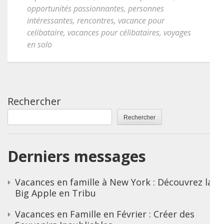
opportunités passionnantes
,
personnes
intéressantes
,
rencontres
,
vacance pour
celibataire
,
vacances pour célibataires
,
voyages
en solo
Rechercher
Rechercher
Derniers messages
Vacances en famille à New York : Découvrez la
Big Apple en Tribu
Vacances en Famille en Février : Créer des