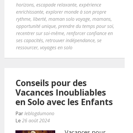
horizons
,
escapade relaxante
,
expérience
enrichissante
,
explorer monde à son propre
rythme
,
liberté
,
maman solo voyage
,
mamans
,
opportunité unique
,
prendre du temps pour soi
,
recentrer sur soi-même
,
renforcer confiance en
ses capacités
,
retrouver indépendance
,
se
ressourcer
,
voyages en solo
Conseils pour des
Vacances Inoubliables
en Solo avec les Enfants
Par
leblogdumono
Le
26 août 2024
Vacances pour