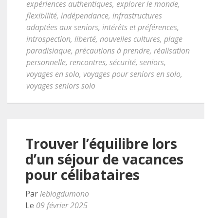
expériences authentiques
,
explorer le monde
,
flexibilité
,
indépendance
,
infrastructures
adaptées aux seniors
,
intérêts et préférences
,
introspection
,
liberté
,
nouvelles cultures
,
plage
paradisiaque
,
précautions à prendre
,
réalisation
personnelle
,
rencontres
,
sécurité
,
seniors
,
voyages en solo
,
voyages pour seniors en solo
,
voyages seniors solo
Trouver l’équilibre lors
d’un séjour de vacances
pour célibataires
Par
leblogdumono
Le
09 février 2025