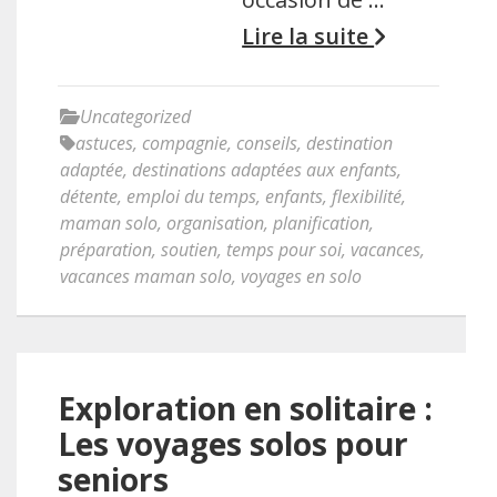
Lire la suite
Uncategorized
astuces
,
compagnie
,
conseils
,
destination
adaptée
,
destinations adaptées aux enfants
,
détente
,
emploi du temps
,
enfants
,
flexibilité
,
maman solo
,
organisation
,
planification
,
préparation
,
soutien
,
temps pour soi
,
vacances
,
vacances maman solo
,
voyages en solo
Exploration en solitaire :
Les voyages solos pour
seniors