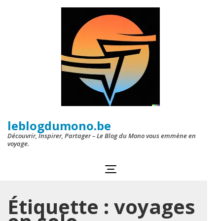
Aller
au
contenu
(Pressez
Entrée)
leblogdumono.be
Découvrir, Inspirer, Partager – Le Blog du Mono vous emmène en
voyage.
Étiquette :
voyages