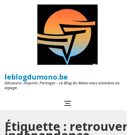
Aller
au
contenu
(Pressez
Entrée)
leblogdumono.be
Découvrir, Inspirer, Partager – Le Blog du Mono vous emmène en
voyage.
Étiquette :
retrouver