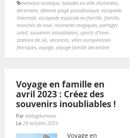
aventure exotique
,
balades en ville illuminées
,
décembre
,
détente plage paradisiaque
,
escapade
hivernale
,
escapade tropicale en famille
,
famille
,
marchés de noël
,
moments magiques
,
partager
,
soleil
,
souvenirs inoubliables
,
sports d'hiver
,
stations de ski
,
vacances
,
villes européennes
féeriques
,
voyage
,
voyage famille decembre
Voyage en famille en
avril 2023 : Créez des
souvenirs inoubliables !
Par
leblogdumono
Le
29 octobre 2025
Voyage en