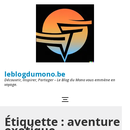
Aller
au
contenu
(Pressez
Entrée)
leblogdumono.be
Découvrir, Inspirer, Partager – Le Blog du Mono vous emmène en
voyage.
Étiquette :
aventure