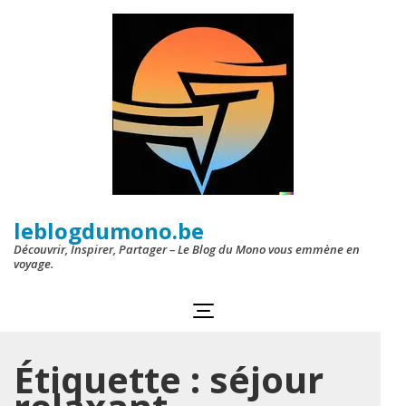
Aller
au
contenu
(Pressez
Entrée)
leblogdumono.be
Découvrir, Inspirer, Partager – Le Blog du Mono vous emmène en
voyage.
Étiquette :
séjour