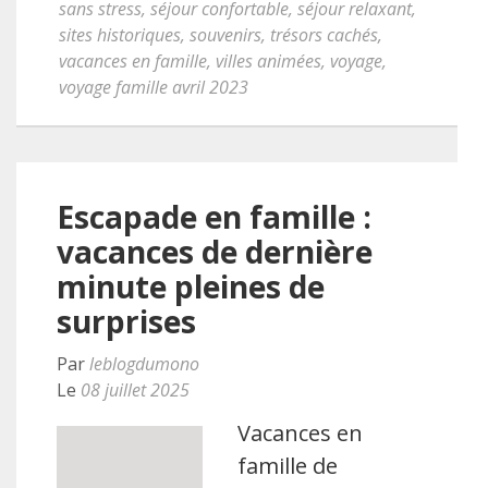
sans stress
,
séjour confortable
,
séjour relaxant
,
sites historiques
,
souvenirs
,
trésors cachés
,
vacances en famille
,
villes animées
,
voyage
,
voyage famille avril 2023
Escapade en famille :
vacances de dernière
minute pleines de
surprises
Par
leblogdumono
Le
08 juillet 2025
Vacances en
famille de