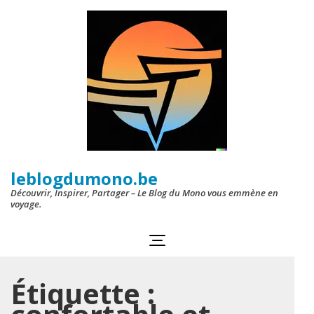
Aller
au
contenu
(Pressez
Entrée)
leblogdumono.be
Découvrir, Inspirer, Partager – Le Blog du Mono vous emmène en
voyage.
Étiquette :