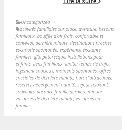
Lire la suite
Uncategorized
activités familiales sur place
,
aventure
,
besoins
familiaux
,
bouffée d'air frais
,
confortable et
convivial
,
dernière minute
,
destinations proches
,
escapade spontanée
,
expérience excitante
,
familles
,
gîte pittoresque
,
installations pour
enfants
,
liens familiaux
,
limiter temps de trajet
,
logement spacieux
,
moments spontanés
,
offres
spéciales de dernière minute
,
parc d'attractions
,
réserver hébergement adapté
,
séjour relaxant
,
souvenirs
,
vacance famille derniere minute
,
vacances de dernière minute
,
vacances en
famille