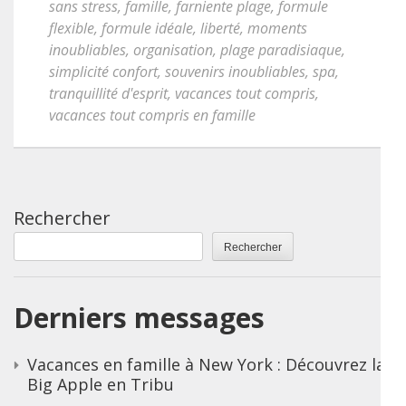
sans stress
,
famille
,
farniente plage
,
formule
flexible
,
formule idéale
,
liberté
,
moments
inoubliables
,
organisation
,
plage paradisiaque
,
simplicité confort
,
souvenirs inoubliables
,
spa
,
tranquillité d'esprit
,
vacances tout compris
,
vacances tout compris en famille
Rechercher
Rechercher
Derniers messages
Vacances en famille à New York : Découvrez la
Big Apple en Tribu