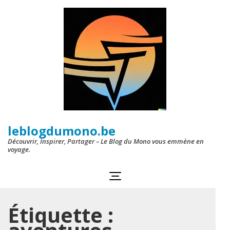
Aller
au
contenu
(Pressez
Entrée)
leblogdumono.be
Découvrir, Inspirer, Partager – Le Blog du Mono vous emmène en
voyage.
Étiquette :