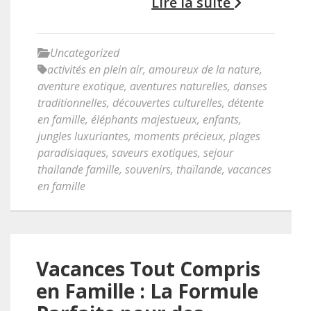
Lire la suite
Uncategorized
activités en plein air
,
amoureux de la nature
,
aventure exotique
,
aventures naturelles
,
danses
traditionnelles
,
découvertes culturelles
,
détente
en famille
,
éléphants majestueux
,
enfants
,
jungles luxuriantes
,
moments précieux
,
plages
paradisiaques
,
saveurs exotiques
,
sejour
thailande famille
,
souvenirs
,
thaïlande
,
vacances
en famille
Vacances Tout Compris
en Famille : La Formule