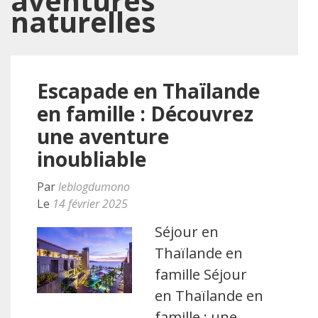
aventures
naturelles
Escapade en Thaïlande
en famille : Découvrez
une aventure
inoubliable
Par
leblogdumono
Le
14 février 2025
Séjour en
Thaïlande en
famille Séjour
en Thaïlande en
famille : une