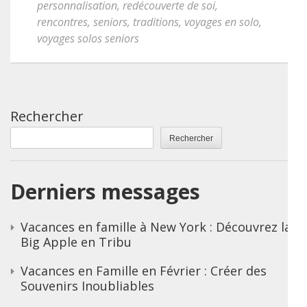
personnalisation
,
redécouverte de soi
,
rencontres
,
seniors
,
traditions
,
voyages en solo
,
voyages solos seniors
Rechercher
Rechercher
Derniers messages
Vacances en famille à New York : Découvrez la
Big Apple en Tribu
Vacances en Famille en Février : Créer des
Souvenirs Inoubliables