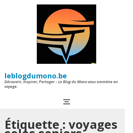
Aller
au
contenu
(Pressez
Entrée)
leblogdumono.be
Découvrir, Inspirer, Partager – Le Blog du Mono vous emmène en
voyage.
Étiquette :
voyages