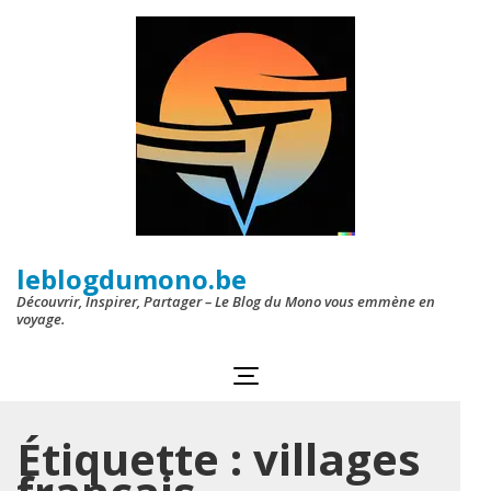
Aller
au
contenu
(Pressez
Entrée)
leblogdumono.be
Découvrir, Inspirer, Partager – Le Blog du Mono vous emmène en
voyage.
Étiquette :
villages