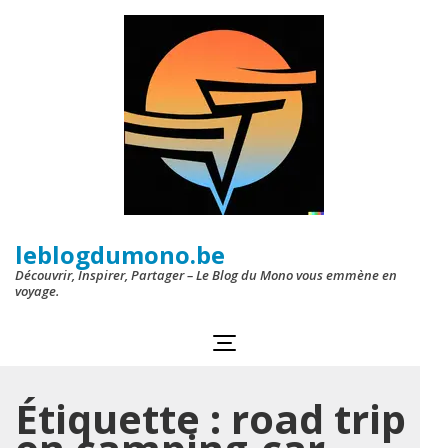
Aller
au
contenu
(Pressez
Entrée)
leblogdumono.be
Découvrir, Inspirer, Partager – Le Blog du Mono vous emmène en
voyage.
Étiquette :
road trip