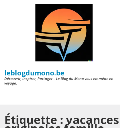
Aller
au
contenu
(Pressez
Entrée)
leblogdumono.be
Découvrir, Inspirer, Partager – Le Blog du Mono vous emmène en
voyage.
Étiquette :
vacances