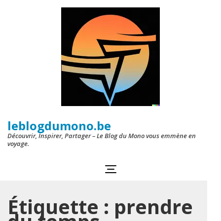
Aller
au
contenu
(Pressez
Entrée)
leblogdumono.be
Découvrir, Inspirer, Partager – Le Blog du Mono vous emmène en
voyage.
Étiquette :
prendre