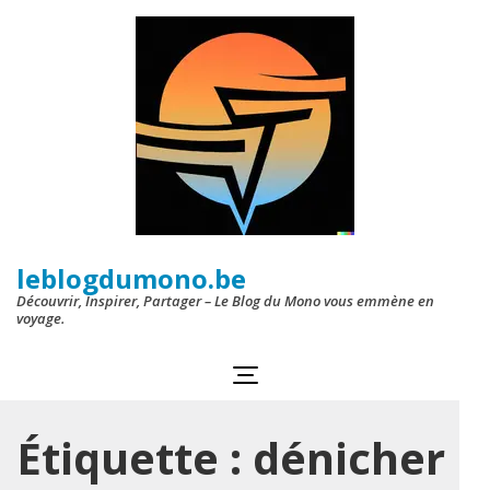
Aller
au
contenu
(Pressez
Entrée)
leblogdumono.be
Découvrir, Inspirer, Partager – Le Blog du Mono vous emmène en
voyage.
Étiquette :
dénicher