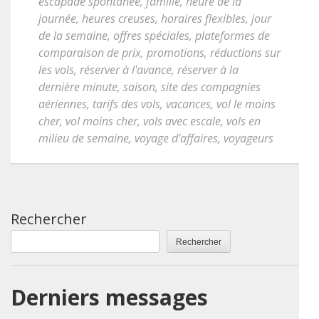
escapade spontanée
,
famille
,
heure de la
journée
,
heures creuses
,
horaires flexibles
,
jour
de la semaine
,
offres spéciales
,
plateformes de
comparaison de prix
,
promotions
,
réductions sur
les vols
,
réserver à l'avance
,
réserver à la
dernière minute
,
saison
,
site des compagnies
aériennes
,
tarifs des vols
,
vacances
,
vol le moins
cher
,
vol moins cher
,
vols avec escale
,
vols en
milieu de semaine
,
voyage d'affaires
,
voyageurs
Rechercher
Rechercher
Derniers messages