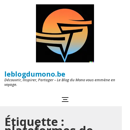
Aller
au
contenu
(Pressez
Entrée)
leblogdumono.be
Découvrir, Inspirer, Partager – Le Blog du Mono vous emmène en
voyage.
Étiquette :