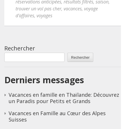
réservations anticipées
,
résultats filtrés
,
saison
,
trouver un vol pas cher
,
vacances
,
voyage
d'affaires
,
voyages
Rechercher
Rechercher
Derniers messages
Vacances en famille en Thaïlande: Découvrez
un Paradis pour Petits et Grands
Vacances en Famille au Cœur des Alpes
Suisses