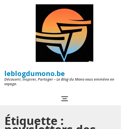
Aller
au
contenu
(Pressez
Entrée)
leblogdumono.be
Découvrir, Inspirer, Partager – Le Blog du Mono vous emmène en
voyage.
Étiquette :