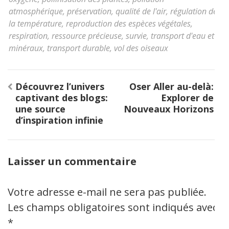
atmosphérique
,
préservation
,
qualité de l'air
,
régulation de
la température
,
reproduction des espèces végétales
,
respiration
,
ressource précieuse
,
survie
,
transport d'eau et
minéraux
,
transport durable
,
vol des oiseaux
Navigation
Découvrez l’univers
Oser Aller au-delà:
de
captivant des blogs:
Explorer de
l’article
une source
Nouveaux Horizons
d’inspiration infinie
Laisser un commentaire
Votre adresse e-mail ne sera pas publiée.
Les champs obligatoires sont indiqués avec
*