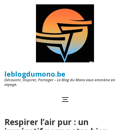
Aller
au
contenu
(Pressez
Entrée)
leblogdumono.be
Découvrir, Inspirer, Partager – Le Blog du Mono vous emmène en
voyage.
Respirer l’air pur : un