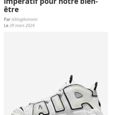
impératif pour notre bien-
être
Par
leblogdumono
Le
29 mars 2024