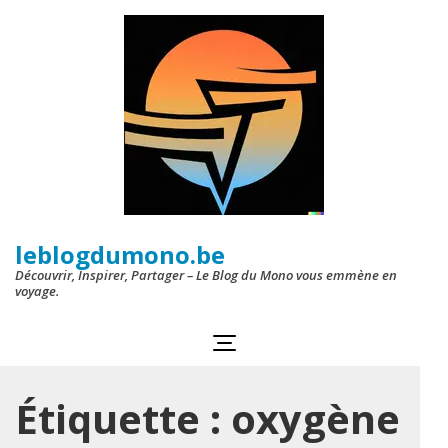
Aller
au
contenu
(Pressez
Entrée)
leblogdumono.be
Découvrir, Inspirer, Partager – Le Blog du Mono vous emmène en
voyage.
Étiquette :
oxygène