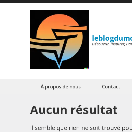
Aller
au
contenu
(Pressez
leblogdum
Entrée)
Découvrir, Inspirer, P
À propos de nous
Contact
Aucun résultat
Il semble que rien ne soit trouvé p