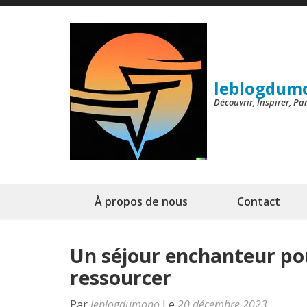
Aller
au
contenu
(Pressez
leblogdum
Entrée)
Découvrir, Inspirer, P
À propos de nous
Contact
Un séjour enchanteur pou
ressourcer
Par
leblogdumono
Le
20 décembre 2023