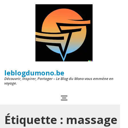
Aller
au
contenu
(Pressez
Entrée)
leblogdumono.be
Découvrir, Inspirer, Partager – Le Blog du Mono vous emmène en
voyage.
Étiquette :
massage