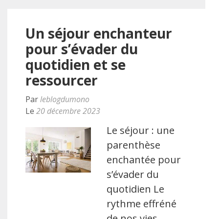
Un séjour enchanteur
pour s’évader du
quotidien et se
ressourcer
Par
leblogdumono
Le
20 décembre 2023
Le séjour : une
parenthèse
enchantée pour
s’évader du
quotidien Le
rythme effréné
de nos vies