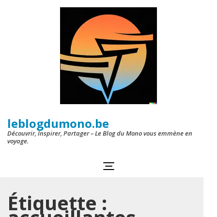
Aller
au
contenu
(Pressez
Entrée)
leblogdumono.be
Découvrir, Inspirer, Partager – Le Blog du Mono vous emmène en
voyage.
Étiquette :