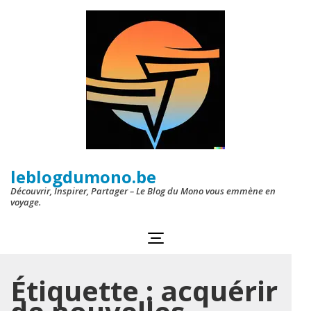
Aller
au
contenu
(Pressez
Entrée)
leblogdumono.be
Découvrir, Inspirer, Partager – Le Blog du Mono vous emmène en
voyage.
Étiquette :
acquérir