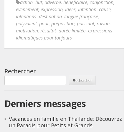
action- but
,
adverbe
,
bénéficiaire
,
conjonction
,
événement
,
expression
,
idées
,
intention- cause
,
intentions- destination
,
langue française
,
polyvalent
,
pour
,
préposition
,
puissant
,
raison-
motivation
,
résultat- durée limitée- expressions
idiomatiques pour toujours
Rechercher
Rechercher
Derniers messages
Vacances en famille en Thaïlande: Découvrez
un Paradis pour Petits et Grands