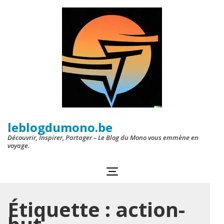
Aller
au
contenu
(Pressez
Entrée)
leblogdumono.be
Découvrir, Inspirer, Partager – Le Blog du Mono vous emmène en
voyage.
Étiquette :
action-