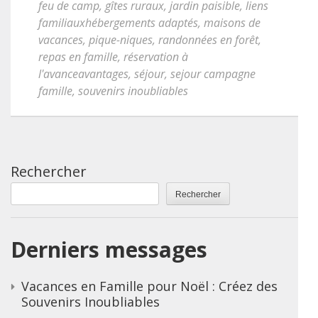
feu de camp
,
gîtes ruraux
,
jardin paisible
,
liens
familiauxhébergements adaptés
,
maisons de
vacances
,
pique-niques
,
randonnées en forêt
,
repas en famille
,
réservation à
l'avanceavantages
,
séjour
,
sejour campagne
famille
,
souvenirs inoubliables
Rechercher
Rechercher
Derniers messages
Vacances en Famille pour Noël : Créez des
Souvenirs Inoubliables