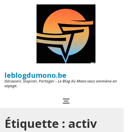
Aller
au
contenu
(Pressez
Entrée)
leblogdumono.be
Découvrir, Inspirer, Partager – Le Blog du Mono vous emmène en
voyage.
Étiquette :
activ