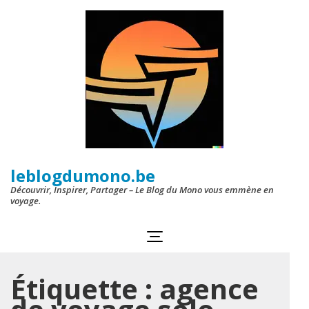
Aller
au
contenu
(Pressez
Entrée)
leblogdumono.be
Découvrir, Inspirer, Partager – Le Blog du Mono vous emmène en
voyage.
Étiquette :
agence