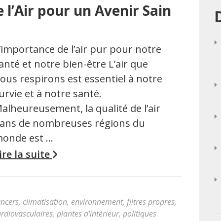
 l’Air pour un Avenir Sain
’importance de l’air pur pour notre
anté et notre bien-être L’air que
ous respirons est essentiel à notre
urvie et à notre santé.
alheureusement, la qualité de l’air
ans de nombreuses régions du
onde est …
ire la suite
ancers
,
climatisation
,
environnement
,
filtres propres
,
rdiovasculaires
,
plantes d'intérieur
,
politiques