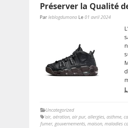
Préserver la Qualité de
Par
leblogdumono
Le
01 avril 2024
L
s
n
s
M
d
m
L
Uncategorized
'air
,
aération
,
air pur
,
allergies
,
asthme
,
c
fumer
,
gouvernements
,
maison
,
maladies ca