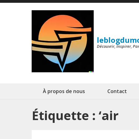
Aller
au
contenu
(Pressez
leblogdum
Entrée)
Découvrir, Inspirer, P
À propos de nous
Contact
Étiquette :
‘air