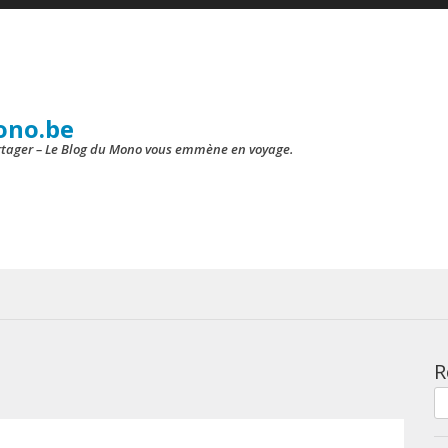
ono.be
artager – Le Blog du Mono vous emmène en voyage.
R