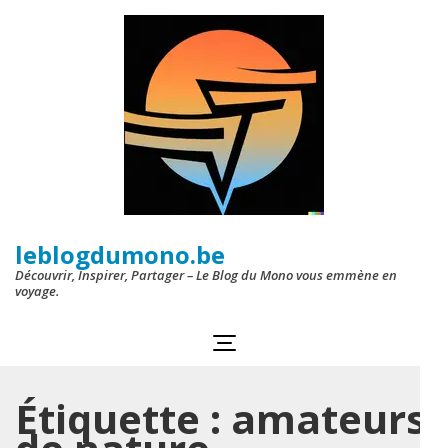
Aller
au
contenu
(Pressez
Entrée)
leblogdumono.be
Découvrir, Inspirer, Partager – Le Blog du Mono vous emmène en
voyage.
Étiquette :
amateurs