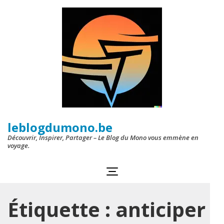
Aller
au
contenu
(Pressez
Entrée)
leblogdumono.be
Découvrir, Inspirer, Partager – Le Blog du Mono vous emmène en
voyage.
Étiquette :
anticiper