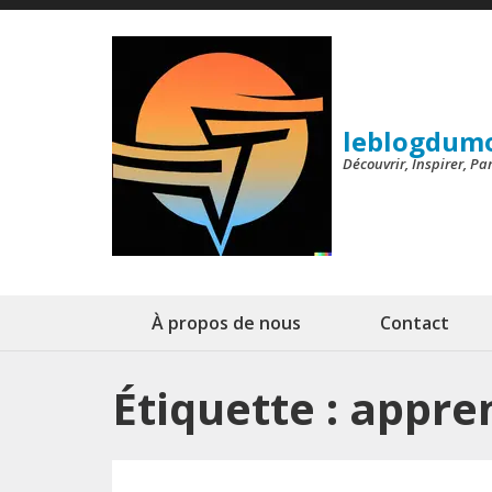
Aller
au
contenu
(Pressez
leblogdum
Entrée)
Découvrir, Inspirer, P
À propos de nous
Contact
Étiquette :
appren