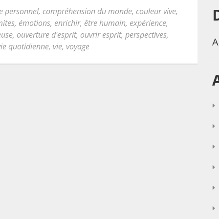
e personnel
,
compréhension du monde
,
couleur vive
,
mites
,
émotions
,
enrichir
,
être humain
,
expérience
,
euse
,
ouverture d'esprit
,
ouvrir esprit
,
perspectives
,
A
ie quotidienne
,
vie
,
voyage