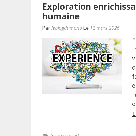
Exploration enrichissa
humaine
Par
leblogdumono
Le
12 mars 2026
E
L
v
q
f
é
r
d
L
Uncategorized