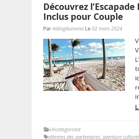
Découvrez l’Escapade 
Inclus pour Couple
Par
leblogdumono
Le
02 mars 2024
V
V
L
t
i
r
i
L
Uncategorized
attentes des partenaires
,
aventure culturel