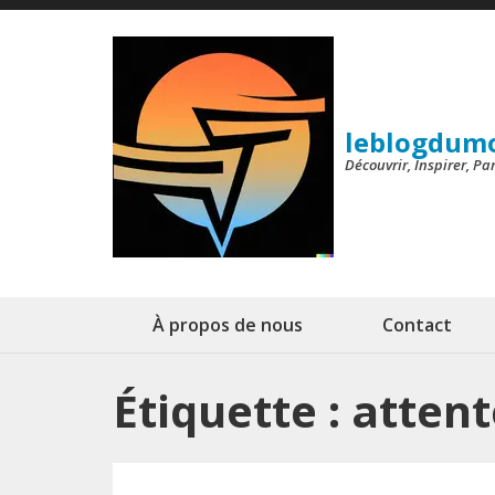
Aller
au
contenu
(Pressez
leblogdum
Entrée)
Découvrir, Inspirer, P
À propos de nous
Contact
Étiquette :
attent