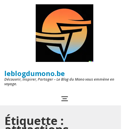
Aller
au
contenu
(Pressez
Entrée)
leblogdumono.be
Découvrir, Inspirer, Partager – Le Blog du Mono vous emmène en
voyage.
Étiquette :