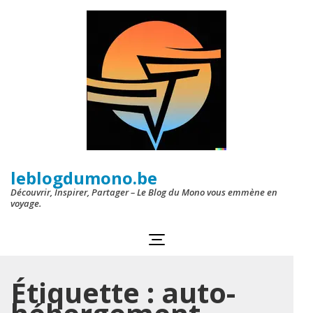
Aller
au
contenu
(Pressez
Entrée)
leblogdumono.be
Découvrir, Inspirer, Partager – Le Blog du Mono vous emmène en
voyage.
Étiquette :
auto-