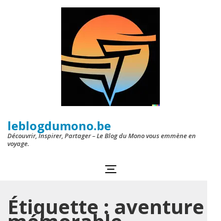
Aller
au
contenu
(Pressez
Entrée)
leblogdumono.be
Découvrir, Inspirer, Partager – Le Blog du Mono vous emmène en
voyage.
Étiquette :
aventure