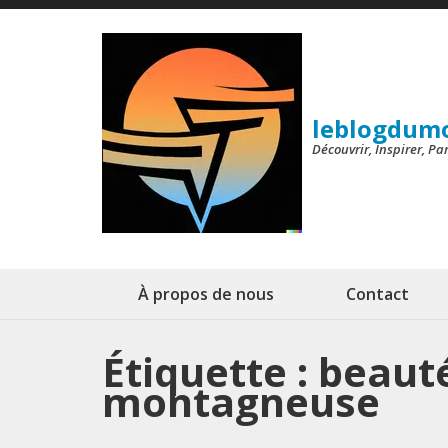
Aller
au
contenu
(Pressez
leblogdum
Entrée)
Découvrir, Inspirer, P
À propos de nous
Contact
Étiquette :
beauté
montagneuse