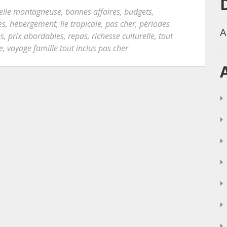
elle montagneuse
,
bonnes affaires
,
budgets
,
es
,
hébergement
,
île tropicale
,
pas cher
,
périodes
A
es
,
prix abordables
,
repas
,
richesse culturelle
,
tout
e
,
voyage famille tout inclus pas cher