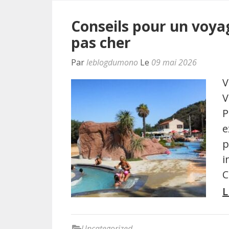
Conseils pour un voyag
pas cher
Par
leblogdumono
Le
09 mai 2026
V
V
P
e
p
i
C
L
Uncategorized