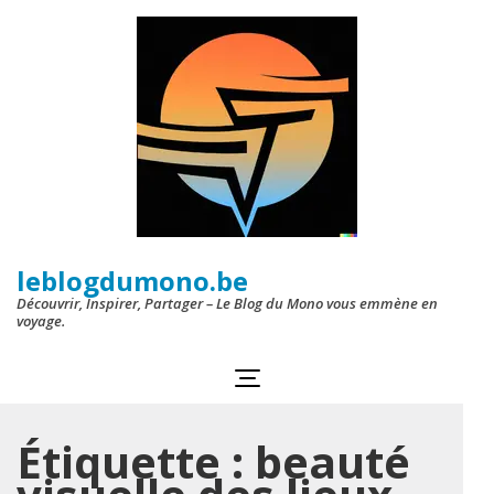
Aller
au
contenu
(Pressez
Entrée)
leblogdumono.be
Découvrir, Inspirer, Partager – Le Blog du Mono vous emmène en
voyage.
Étiquette :
beauté