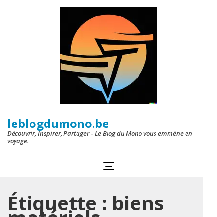
Aller
au
contenu
(Pressez
Entrée)
leblogdumono.be
Découvrir, Inspirer, Partager – Le Blog du Mono vous emmène en
voyage.
Étiquette :
biens