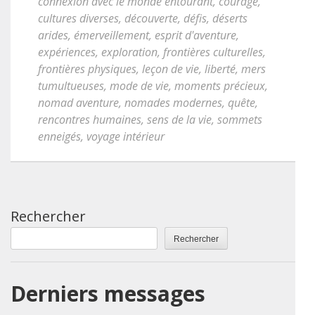
connexion avec le monde entourant
,
courage
,
cultures diverses
,
découverte
,
défis
,
déserts
arides
,
émerveillement
,
esprit d'aventure
,
expériences
,
exploration
,
frontières culturelles
,
frontières physiques
,
leçon de vie
,
liberté
,
mers
tumultueuses
,
mode de vie
,
moments précieux
,
nomad aventure
,
nomades modernes
,
quête
,
rencontres humaines
,
sens de la vie
,
sommets
enneigés
,
voyage intérieur
Rechercher
Rechercher
Derniers messages