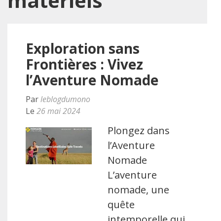
matériels
Exploration sans
Frontières : Vivez
l’Aventure Nomade
Par
leblogdumono
Le
26 mai 2024
Plongez dans
l’Aventure
Nomade
L’aventure
nomade, une
quête
intemporelle qui