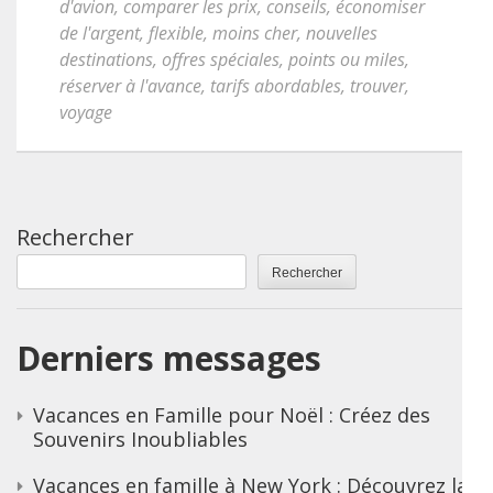
d'avion
,
comparer les prix
,
conseils
,
économiser
de l'argent
,
flexible
,
moins cher
,
nouvelles
destinations
,
offres spéciales
,
points ou miles
,
réserver à l'avance
,
tarifs abordables
,
trouver
,
voyage
Rechercher
Rechercher
Derniers messages
Vacances en Famille pour Noël : Créez des
Souvenirs Inoubliables
Vacances en famille à New York : Découvrez la