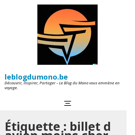
Aller
au
contenu
(Pressez
Entrée)
leblogdumono.be
Découvrir, Inspirer, Partager – Le Blog du Mono vous emmène en
voyage.
Étiquette :
billet d