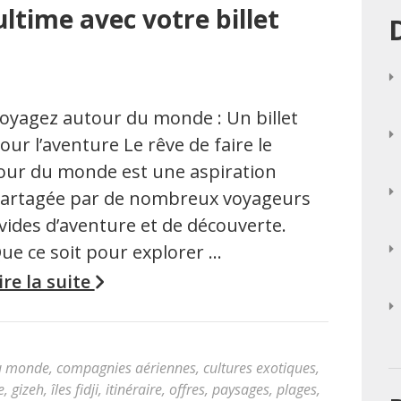
ltime avec votre billet
oyagez autour du monde : Un billet
our l’aventure Le rêve de faire le
our du monde est une aspiration
artagée par de nombreux voyageurs
vides d’aventure et de découverte.
ue ce soit pour explorer …
ire la suite
du monde
,
compagnies aériennes
,
cultures exotiques
,
e
,
gizeh
,
îles fidji
,
itinéraire
,
offres
,
paysages
,
plages
,