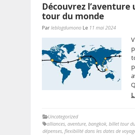
Découvrez l’aventure u
tour du monde
Par
leblogdumono
Le
11 mai 2024
V
p
t
p
a
Q
L
Uncategorized
alliances
,
aventure
,
bangkok
,
billet tour 
dépenses
,
flexibilité dans les dates de voyag