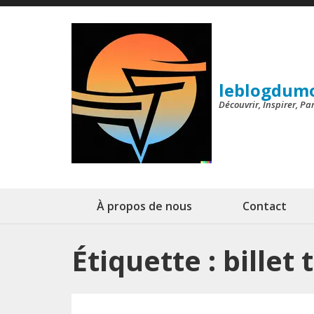
Aller
au
contenu
(Pressez
leblogdum
Entrée)
Découvrir, Inspirer, P
À propos de nous
Contact
Étiquette :
billet