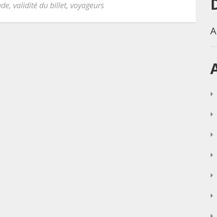
nde
,
validité du billet
,
voyageurs
A