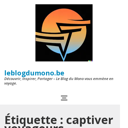
Aller
au
contenu
(Pressez
Entrée)
leblogdumono.be
Découvrir, Inspirer, Partager – Le Blog du Mono vous emmène en
voyage.
Étiquette :
captiver