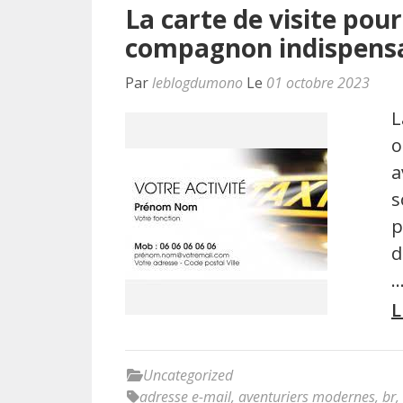
La carte de visite pou
compagnon indispensab
Par
leblogdumono
Le
01 octobre 2023
L
o
a
s
p
d
L
Uncategorized
adresse e-mail
,
aventuriers modernes
,
br
,