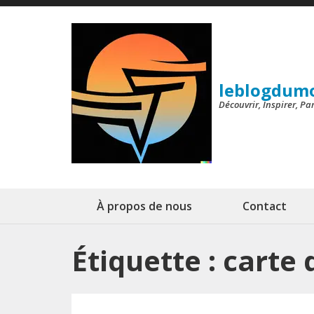
Aller
au
contenu
(Pressez
leblogdum
Entrée)
Découvrir, Inspirer, P
À propos de nous
Contact
Étiquette :
carte 