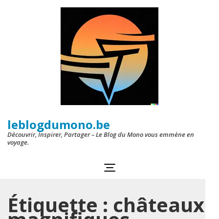
Aller
au
contenu
(Pressez
Entrée)
leblogdumono.be
Découvrir, Inspirer, Partager – Le Blog du Mono vous emmène en
voyage.
Étiquette :
châteaux