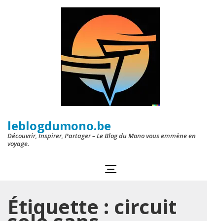
Aller
au
contenu
(Pressez
Entrée)
leblogdumono.be
Découvrir, Inspirer, Partager – Le Blog du Mono vous emmène en
voyage.
Étiquette :
circuit