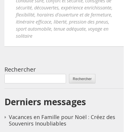
conduite sûre
,
confort et sécurité
,
consignes de
sécurité
,
découvertes
,
expérience enrichissante
,
flexibilité
,
horaires d'ouverture et de fermeture
,
itinéraire efficace
,
liberté
,
pression des pneus
,
sport automobile
,
tenue adéquate
,
voyage en
solitaire
Rechercher
Rechercher
Derniers messages
Vacances en Famille pour Noël : Créez des
Souvenirs Inoubliables