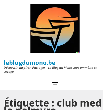
Aller
au
contenu
(Pressez
Entrée)
leblogdumono.be
Découvrir, Inspirer, Partager – Le Blog du Mono vous emmène en
voyage.
Étiquette :
club med