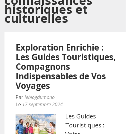
connaissances
historiques et
culturelles
Exploration Enrichie :
Les Guides Touristiques,
Compagnons
Indispensables de Vos
Voyages
Par
leblogdumono
Le
17 septembre 2024
Les Guides
Touristiques :