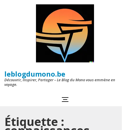
Aller
au
contenu
(Pressez
Entrée)
leblogdumono.be
Découvrir, Inspirer, Partager – Le Blog du Mono vous emmène en
voyage.
Étiquette :