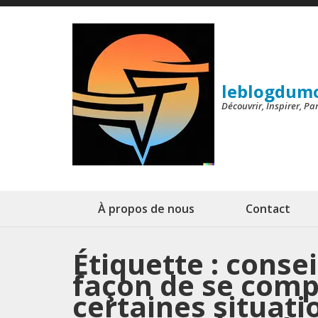
Aller
au
contenu
(Pressez
leblogdum
Entrée)
Découvrir, Inspirer, P
À propos de nous
Contact
Étiquette :
consei
façon de se comp
certaines situat