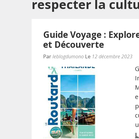
respecter la cult
Guide Voyage : Explor
et Découverte
Par
leblogdumono
Le
12 décembre 2023
G
I
M
e
p
c
u
L